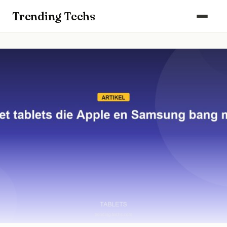
Computers & Gaming
Trending Techs
Smartphones & Wearables
Keuken & Huishouden
Schoonmaak
Smart Home & Beveiliging
Kantoor & Werkplek
Maak kennis met ons team