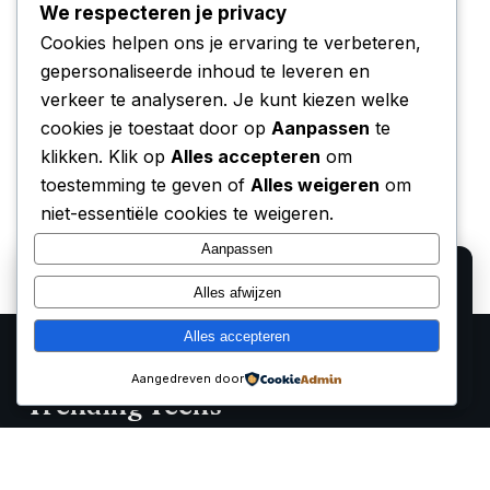
We respecteren je privacy
Cookies helpen ons je ervaring te verbeteren,
gepersonaliseerde inhoud te leveren en
verkeer te analyseren. Je kunt kiezen welke
cookies je toestaat door op
Aanpassen
te
klikken. Klik op
Alles accepteren
om
toestemming te geven of
Alles weigeren
om
niet-essentiële cookies te weigeren.
Aanpassen
We gebruiken cookies voor analyse en om onze
Alles afwijzen
affiliate partners (Bol.com, Amazon) hun verkopen te
laten meten. Lees ons
privacy beleid
.
Alles accepteren
Alleen functioneel
Accepteren
Aangedreven door
Trending Techs
Onafhankelijke reviews, prijsvergelijkingen en koopgidsen
voor de beste tech producten van 2026