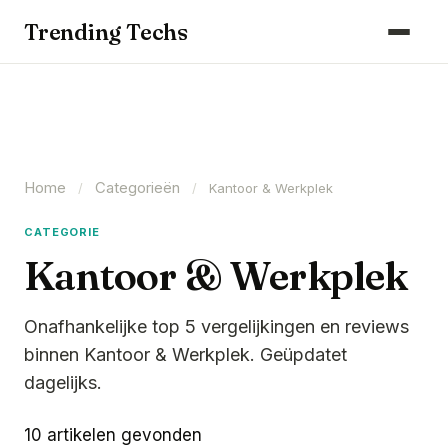
Computers & Gaming
Trending Techs
Smartphones & Wearables
Keuken & Huishouden
Schoonmaak
Home
Categorieën
Smart Home & Beveiliging
/
/
Kantoor & Werkplek
Kantoor & Werkplek
CATEGORIE
Kantoor & Werkplek
Maak kennis met ons team
Onafhankelijke top 5 vergelijkingen en reviews
binnen Kantoor & Werkplek. Geüpdatet
dagelijks.
10 artikelen gevonden