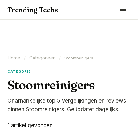
Computers & Gaming
Trending Techs
Smartphones & Wearables
Keuken & Huishouden
Schoonmaak
Home
Categorieën
Smart Home & Beveiliging
/
/
Stoomreinigers
Kantoor & Werkplek
CATEGORIE
Stoomreinigers
Maak kennis met ons team
Onafhankelijke top 5 vergelijkingen en reviews
binnen Stoomreinigers. Geüpdatet dagelijks.
1 artikel gevonden