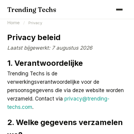
Computers & Gaming
Trending Techs
Smartphones & Wearables
Home
/
Privacy
Keuken & Huishouden
Privacy beleid
Schoonmaak
Laatst bijgewerkt: 7 augustus 2026
Smart Home & Beveiliging
1. Verantwoordelijke
Kantoor & Werkplek
Trending Techs is de
verwerkingsverantwoordelijke voor de
Maak kennis met ons team
persoonsgegevens die via deze website worden
verzameld. Contact via
privacy@trending-
techs.com
.
2. Welke gegevens verzamelen