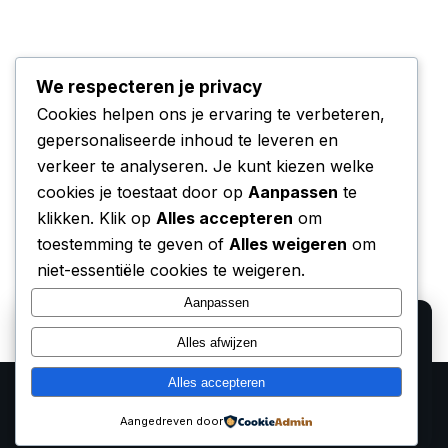
We respecteren je privacy
Cookies helpen ons je ervaring te verbeteren,
gepersonaliseerde inhoud te leveren en
verkeer te analyseren. Je kunt kiezen welke
cookies je toestaat door op
Aanpassen
te
klikken. Klik op
Alles accepteren
om
toestemming te geven of
Alles weigeren
om
niet-essentiële cookies te weigeren.
Aanpassen
We gebruiken cookies voor analyse en om onze
Alles afwijzen
affiliate partners (Bol.com, Amazon) hun verkopen te
laten meten. Lees ons
privacy beleid
.
Alles accepteren
Alleen functioneel
Accepteren
Aangedreven door
Trending Techs