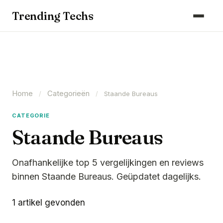
Computers & Gaming
Trending Techs
Smartphones & Wearables
Keuken & Huishouden
Schoonmaak
Home
Categorieën
Smart Home & Beveiliging
/
/
Staande Bureaus
Kantoor & Werkplek
CATEGORIE
Staande Bureaus
Maak kennis met ons team
Onafhankelijke top 5 vergelijkingen en reviews
binnen Staande Bureaus. Geüpdatet dagelijks.
1 artikel gevonden