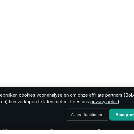
bruiken cookies voor analyse en om onze affiliate partners (Bol
on) hun verkopen te laten meten. Lees ons
privacy beleid
.
Alleen functioneel
Accepte
Reviews
Bedrijf
Juridisch
Alle reviews
Over
Privacy