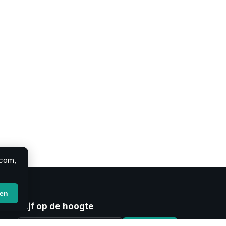
.com,
ren
Blijf op de hoogte
E-