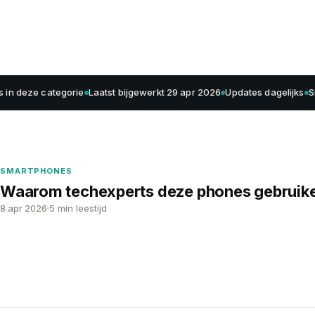
s in deze categorie
Laatst bijgewerkt 29 apr 2026
Updates dagelijks
S
SMARTPHONES
Waarom techexperts deze phones gebruiken
8 apr 2026
5 min leestijd