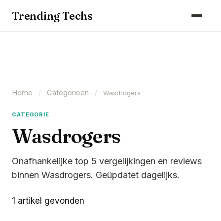
Computers & Gaming
Trending Techs
Smartphones & Wearables
Keuken & Huishouden
Schoonmaak
Home
Categorieën
Smart Home & Beveiliging
/
/
Wasdrogers
Kantoor & Werkplek
CATEGORIE
Wasdrogers
Maak kennis met ons team
Onafhankelijke top 5 vergelijkingen en reviews
binnen Wasdrogers. Geüpdatet dagelijks.
1 artikel gevonden