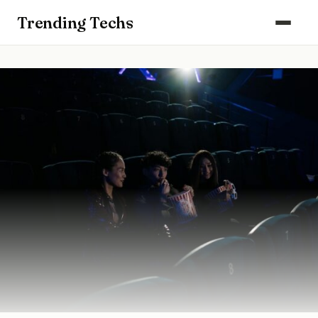
Computers & Gaming
Trending Techs
Smartphones & Wearables
Keuken & Huishouden
Schoonmaak
Smart Home & Beveiliging
Kantoor & Werkplek
Maak kennis met ons team