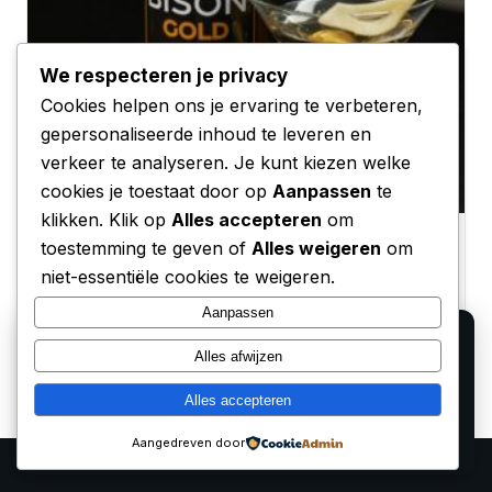
We respecteren je privacy
Cookies helpen ons je ervaring te verbeteren,
gepersonaliseerde inhoud te leveren en
verkeer te analyseren. Je kunt kiezen welke
cookies je toestaat door op
Aanpassen
te
klikken. Klik op
Alles accepteren
om
Ergonomie en Gezondheid: OLED TVs en Jouw
toestemming te geven of
Alles weigeren
om
Ogen
niet-essentiële cookies te weigeren.
22 februari 2026
Aanpassen
We gebruiken cookies voor analyse en om onze
Alles afwijzen
affiliate partners (Bol.com, Amazon) hun verkopen te
laten meten. Lees ons
privacy beleid
.
Alles accepteren
Alleen functioneel
Accepteren
Aangedreven door