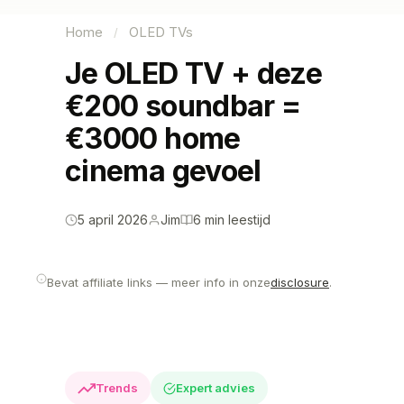
Home
OLED TVs
/
Je OLED TV + deze
€200 soundbar =
€3000 home
cinema gevoel
5 april 2026
Jim
6 min leestijd
Bevat affiliate links — meer info in onze
disclosure
.
Trends
Expert advies