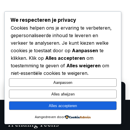
We respecteren je privacy
Cookies helpen ons je ervaring te verbeteren,
gepersonaliseerde inhoud te leveren en
verkeer te analyseren. Je kunt kiezen welke
cookies je toestaat door op
Aanpassen
te
klikken. Klik op
Alles accepteren
om
toestemming te geven of
Alles weigeren
om
niet-essentiële cookies te weigeren.
Aanpassen
We gebruiken cookies voor analyse en om onze
Alles afwijzen
affiliate partners (Bol.com, Amazon) hun verkopen te
laten meten. Lees ons
privacy beleid
.
Alles accepteren
Alleen functioneel
Accepteren
Aangedreven door
Trending Techs