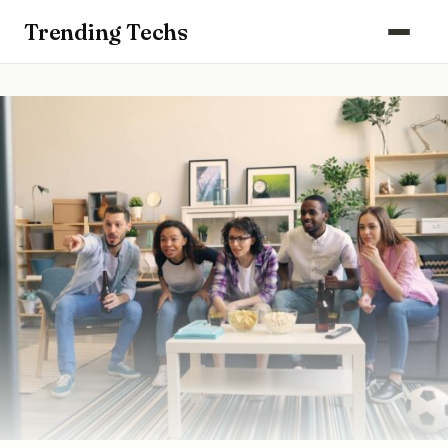
Computers & Gaming
Trending Techs
Smartphones & Wearables
Keuken & Huishouden
Schoonmaak
Smart Home & Beveiliging
Kantoor & Werkplek
Maak kennis met ons team