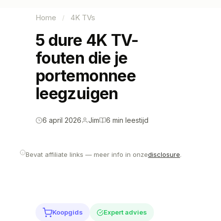
Home
4K TVs
/
5 dure 4K TV-
fouten die je
portemonnee
leegzuigen
6 april 2026
Jim
6 min leestijd
Bevat affiliate links — meer info in onze
disclosure
.
Koopgids
Expert advies