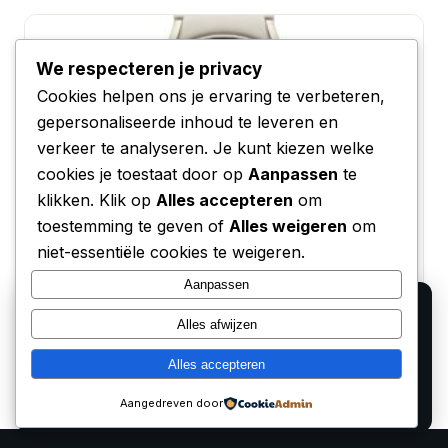
We respecteren je privacy
Cookies helpen ons je ervaring te verbeteren,
gepersonaliseerde inhoud te leveren en
verkeer te analyseren. Je kunt kiezen welke
cookies je toestaat door op
Aanpassen
te
klikken. Klik op
Alles accepteren
om
toestemming te geven of
Alles weigeren
om
Beste Smartwatches Dames 2026 – Top 5
niet-essentiële cookies te weigeren.
Review
Aanpassen
23 februari 2026
We gebruiken cookies voor analyse en om onze
Alles afwijzen
affiliate partners (Bol.com, Amazon) hun verkopen te
laten meten. Lees ons
privacy beleid
.
Alles accepteren
Alleen functioneel
Accepteren
Aangedreven door