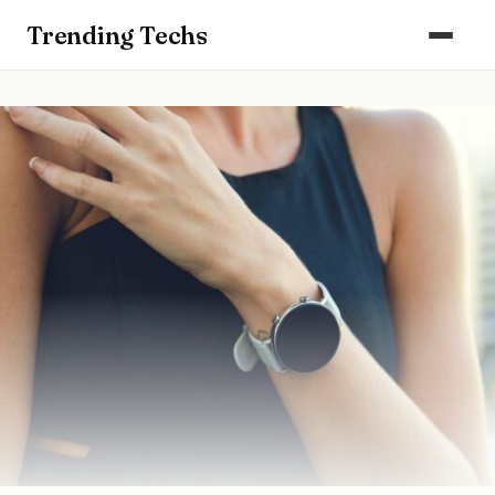
Computers & Gaming
Trending Techs
Smartphones & Wearables
Keuken & Huishouden
Schoonmaak
Smart Home & Beveiliging
Kantoor & Werkplek
Maak kennis met ons team