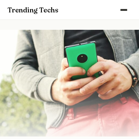
Computers & Gaming
Trending Techs
Smartphones & Wearables
Keuken & Huishouden
Schoonmaak
Smart Home & Beveiliging
Kantoor & Werkplek
Maak kennis met ons team