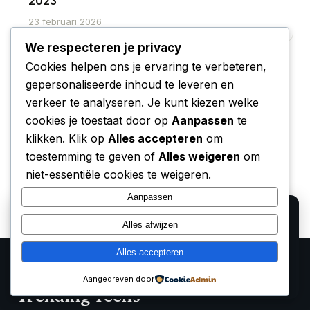
2023
23 februari 2026
We respecteren je privacy
Cookies helpen ons je ervaring te verbeteren,
gepersonaliseerde inhoud te leveren en
verkeer te analyseren. Je kunt kiezen welke
cookies je toestaat door op
Aanpassen
te
klikken. Klik op
Alles accepteren
om
toestemming te geven of
Alles weigeren
om
niet-essentiële cookies te weigeren.
Aanpassen
We gebruiken cookies voor analyse en om onze
Alles afwijzen
affiliate partners (Bol.com, Amazon) hun verkopen te
laten meten. Lees ons
privacy beleid
.
Alles accepteren
Alleen functioneel
Accepteren
Aangedreven door
Trending Techs