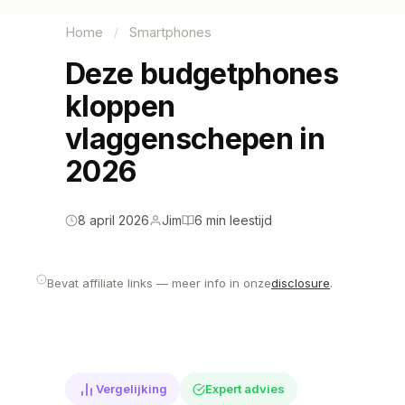
Home
Smartphones
/
Deze budgetphones
kloppen
vlaggenschepen in
2026
8 april 2026
Jim
6 min leestijd
Bevat affiliate links — meer info in onze
disclosure
.
Vergelijking
Expert advies