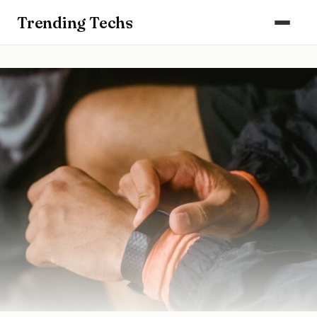
Computers & Gaming
Trending Techs
Smartphones & Wearables
Keuken & Huishouden
Schoonmaak
Smart Home & Beveiliging
Kantoor & Werkplek
Maak kennis met ons team