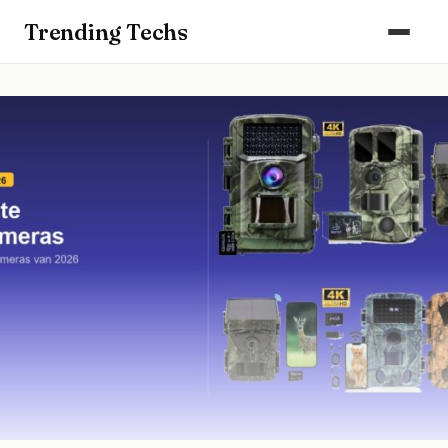
Computers & Gaming
Trending Techs
Smartphones & Wearables
Keuken & Huishouden
Schoonmaak
Smart Home & Beveiliging
Kantoor & Werkplek
Maak kennis met ons team