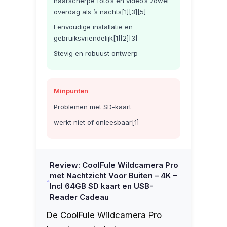
haarscherpe foto’s en video’s zowel
overdag als ’s nachts[1][3][5]
Eenvoudige installatie en
gebruiksvriendelijk[1][2][3]
Stevig en robuust ontwerp
Minpunten
Problemen met SD-kaart
werkt niet of onleesbaar[1]
Review: CoolFule Wildcamera Pro
met Nachtzicht Voor Buiten – 4K –
Incl 64GB SD kaart en USB-
Reader Cadeau
De CoolFule Wildcamera Pro