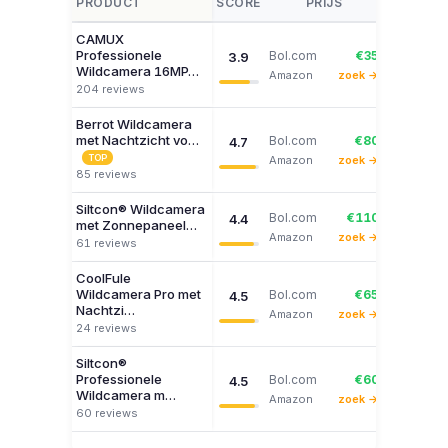
PRODUCT
SCORE
PRIJS
CAMUX
Professionele
Bol.com
€35
3.9
Bekijk
Wildcamera 16MP…
Amazon
zoek →
204 reviews
Berrot Wildcamera
met Nachtzicht vo…
Bol.com
€80
4.7
Bekijk
TOP
Amazon
zoek →
85 reviews
Siltcon® Wildcamera
Bol.com
€110
4.4
met Zonnepaneel…
Bekijk
Amazon
zoek →
61 reviews
CoolFule
Wildcamera Pro met
Bol.com
€65
4.5
Bekijk
Nachtzi…
Amazon
zoek →
24 reviews
Siltcon®
Professionele
Bol.com
€60
4.5
Bekijk
Wildcamera m…
Amazon
zoek →
60 reviews