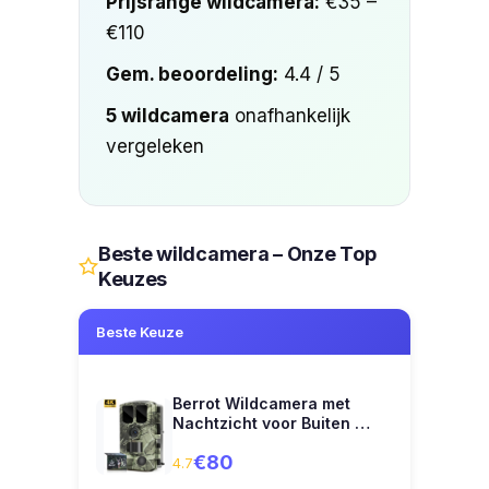
Prijsrange wildcamera:
€35 –
€110
Gem. beoordeling:
4.4 / 5
5 wildcamera
onafhankelijk
vergeleken
Beste wildcamera – Onze Top
Keuzes
Beste Keuze
Berrot Wildcamera met
Nachtzicht voor Buiten …
€80
4.7