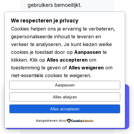
gebruikers bemoeilijkt.
Voor de gevraagde prijs biedt de
We respecteren je privacy
CoolFule Wildcamera Pro een
Cookies helpen ons je ervaring te verbeteren,
redelijke prijs-
gepersonaliseerde inhoud te leveren en
kwaliteitverhouding, mits je
verkeer te analyseren. Je kunt kiezen welke
rekening houdt met de
cookies je toestaat door op
Aanpassen
te
technische beperkingen. De
klikken. Klik op
Alles accepteren
om
camera is geschikt voor
toestemming te geven of
Alles weigeren
om
niet-essentiële cookies te weigeren.
hobbyisten die op zoek zijn naar
een betaalbare 4K-wildcamera,
Aanpassen
We gebruiken cookies voor analyse en om onze
maar verwacht geen
Alles afwijzen
affiliate partners (Bol.com, Amazon) hun verkopen te
professionele betrouwbaarheid.
laten meten. Lees ons
privacy beleid
.
Met wat geduld en technische
Alles accepteren
kennis kun je er goede
Alleen functioneel
Accepteren
Aangedreven door
resultaten mee behalen.