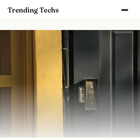
Computers & Gaming
Trending Techs
Smartphones & Wearables
Keuken & Huishouden
Schoonmaak
Smart Home & Beveiliging
Kantoor & Werkplek
Maak kennis met ons team