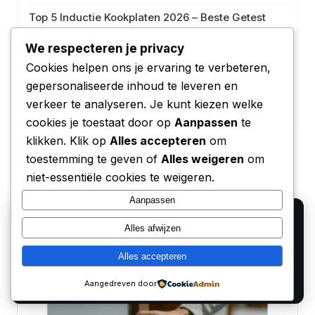
Top 5 Inductie Kookplaten 2026 – Beste Getest
Beste Koelkasten van 2026 – Top 5 Getest
We respecteren je privacy
Cookies helpen ons je ervaring te verbeteren,
Beste Vaatwassers van 2026 – Top 5 Getest
gepersonaliseerde inhoud te leveren en
Beste Noise Cancelling Oordopjes 2026 – Top 5
verkeer te analyseren. Je kunt kiezen welke
Getest
cookies je toestaat door op
Aanpassen
te
klikken. Klik op
Alles accepteren
om
toestemming te geven of
Alles weigeren
om
niet-essentiële cookies te weigeren.
Aanpassen
We gebruiken cookies voor analyse en om onze
Gerelateerde artikelen
Alles afwijzen
affiliate partners (Bol.com, Amazon) hun verkopen te
laten meten. Lees ons
privacy beleid
.
Alles accepteren
Alleen functioneel
Accepteren
Aangedreven door