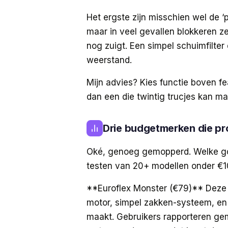
Het ergste zijn misschien wel de ‘p
maar in veel gevallen blokkeren z
nog zuigt. Een simpel schuimfilte
weerstand.
Mijn advies? Kies functie boven fe
dan een die twintig trucjes kan m
Drie budgetmerken die pro
Oké, genoeg gemopperd. Welke go
testen van 20+ modellen onder €100,
**Euroflex Monster (€79)** Deze 
motor, simpel zakken-systeem, en
maakt. Gebruikers rapporteren gemi