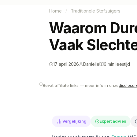
Home
Traditionele Stofzuigers
/
Waarom Dure
Vaak Slechte
17 april 2026
Danielle
6 min leestijd
Bevat affiliate links — meer info in onze
disclosur
Vergelijking
Expert advies