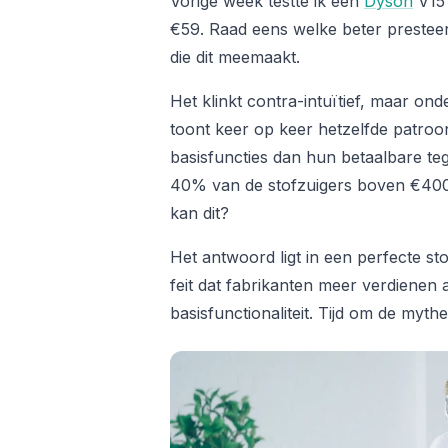
Vorige week testte ik een
Dyson
V15 
€59. Raad eens welke beter presteer
die dit meemaakt.
Het klinkt contra-intuïtief, maar o
toont keer op keer hetzelfde patroon
basisfuncties dan hun betaalbare te
40% van de stofzuigers boven €400
kan dit?
Het antwoord ligt in een perfecte s
feit dat fabrikanten meer verdiene
basisfunctionaliteit. Tijd om de myth