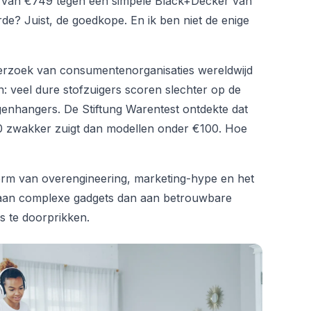
van €749 tegen een simpele Black+Decker van
de? Juist, de goedkope. En ik ben niet de enige
nderzoek van consumentenorganisaties wereldwijd
: veel dure stofzuigers scoren slechter op de
genhangers. De Stiftung Warentest ontdekte dat
 zwakker zuigt dan modellen onder €100. Hoe
torm van overengineering, marketing-hype en het
n aan complexe gadgets dan aan betrouwbare
es te doorprikken.