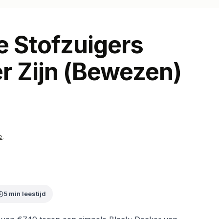
 Stofzuigers
r Zijn (Bewezen)
e
.
5 min leestijd