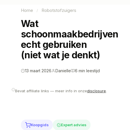
Home
Robotstofzuigers
/
Wat
schoonmaakbedrijven
echt gebruiken
(niet wat je denkt)
13 maart 2026
Danielle
6 min leestijd
Bevat affiliate links — meer info in onze
disclosure
.
Koopgids
Expert advies