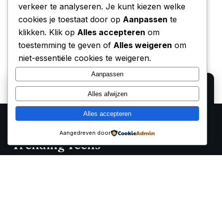
verkeer te analyseren. Je kunt kiezen welke
cookies je toestaat door op
Aanpassen
te
klikken. Klik op
Alles accepteren
om
toestemming te geven of
Alles weigeren
om
niet-essentiële cookies te weigeren.
Aanpassen
We gebruiken cookies voor analyse en om onze
Alles afwijzen
affiliate partners (Bol.com, Amazon) hun verkopen te
laten meten. Lees ons
privacy beleid
.
Alles accepteren
Alleen functioneel
Accepteren
Aangedreven door
Trending Techs
Onafhankelijke reviews, prijsvergelijkingen en koopgidsen
voor de beste tech producten van 2026
Categorieën
Smartwatches