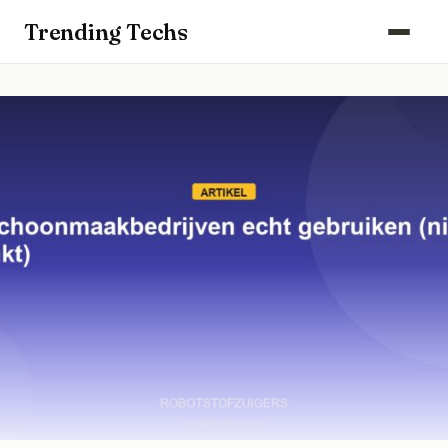
Computers & Gaming
Trending Techs
Smartphones & Wearables
Keuken & Huishouden
Schoonmaak
Smart Home & Beveiliging
Kantoor & Werkplek
Maak kennis met ons team