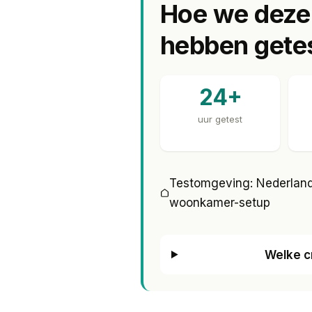
Hoe we deze
Snel besluiten?
Onze topkeuz
balans tussen prijs en prestati
hebben gete
DiskStation DS225+
. Wil je 
5 met diepgaande reviews.
24+
uur getest
Testomgeving: Nederland
woonkamer-setup
Welke c