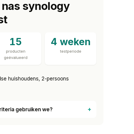
 nas synology
e is de
Synology DS223j
voor de beste
es. Kleiner budget: kijk naar de
Synology
st
alles zien? Scroll door voor de complete top
15
4 weken
producten
testperiode
geëvalueerd
se huishoudens, 2-persoons
riteria gebruiken we?