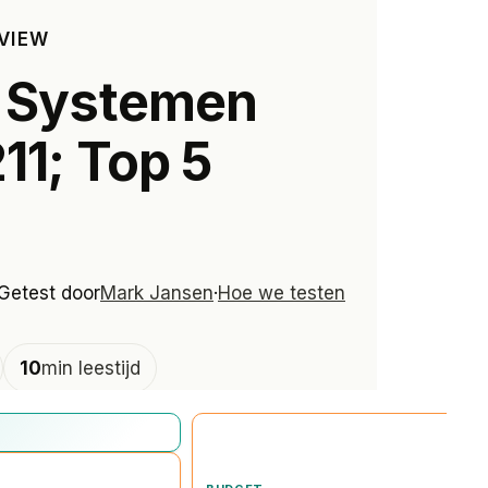
EVIEW
 Systemen
1; Top 5
 Getest door
Mark Jansen
·
Hoe we testen
10
min leestijd