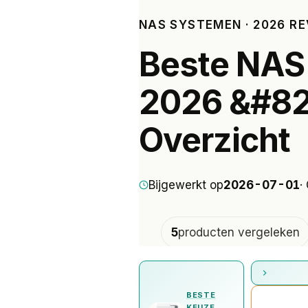
NAS SYSTEMEN · 2026 R
Beste NAS
2026 &#821
Overzicht
Bijgewerkt op
2026-07-01
·
5
producten vergeleken
SNELLE KEUZE
220+
reviews door Mark
BESTE
KEUZE