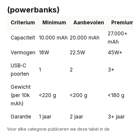
(powerbanks)
Criterium
Minimum
Aanbevolen
Premiu
27.000+
Capaciteit
10.000 mAh
20.000 mAh
mAh
Vermogen
18W
22.5W
45W+
USB-C
1
2
3+
poorten
Gewicht
(per 10k
<220 g
<200 g
<180 g
mAh)
Garantie
1 jaar
2 jaar
3+ jaar
Voor elke categorie publiceren we deze tabel in de