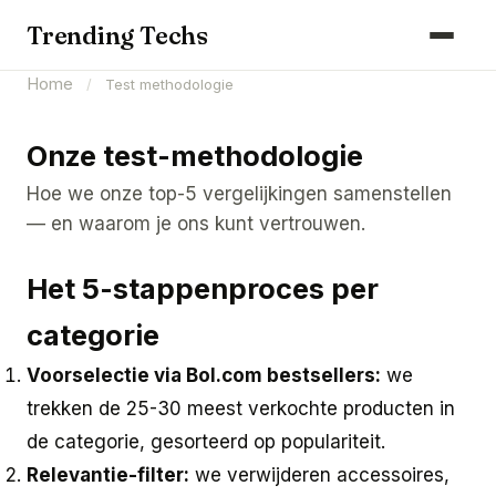
Computers & Gaming
Trending Techs
Smartphones & Wearables
Home
/
Test methodologie
Keuken & Huishouden
Onze test-methodologie
Schoonmaak
Hoe we onze top-5 vergelijkingen samenstellen
Smart Home & Beveiliging
— en waarom je ons kunt vertrouwen.
Kantoor & Werkplek
Het 5-stappenproces per
Maak kennis met ons team
categorie
Voorselectie via Bol.com bestsellers:
we
trekken de 25-30 meest verkochte producten in
de categorie, gesorteerd op populariteit.
Relevantie-filter:
we verwijderen accessoires,