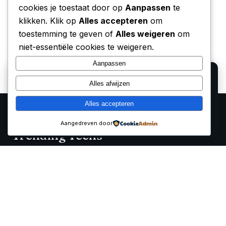
cookies je toestaat door op
Aanpassen
te
klikken. Klik op
Alles accepteren
om
toestemming te geven of
Alles weigeren
om
niet-essentiële cookies te weigeren.
Aanpassen
We gebruiken cookies voor analyse en om onze
Alles afwijzen
affiliate partners (Bol.com, Amazon) hun verkopen te
laten meten. Lees ons
privacy beleid
.
Alles accepteren
Alleen functioneel
Accepteren
Aangedreven door
Trending Techs
Onafhankelijke reviews, prijsvergelijkingen en koopgidsen
voor de beste tech producten van 2026
Categorieën
Smartwatches