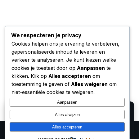
We respecteren je privacy
Cookies helpen ons je ervaring te verbeteren,
gepersonaliseerde inhoud te leveren en
verkeer te analyseren. Je kunt kiezen welke
cookies je toestaat door op
Aanpassen
te
klikken. Klik op
Alles accepteren
om
toestemming te geven of
Alles weigeren
om
niet-essentiële cookies te weigeren.
Aanpassen
We gebruiken cookies voor analyse en om onze
Alles afwijzen
affiliate partners (Bol.com, Amazon) hun verkopen te
laten meten. Lees ons
privacy beleid
.
Alles accepteren
Alleen functioneel
Accepteren