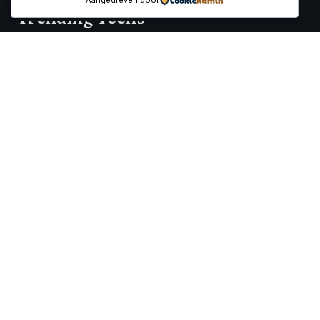
Aangedreven door
Trending Techs
Onafhankelijke reviews, prijsvergelijkingen en koopgidsen
voor de beste tech producten van 2026
Categorieën
Smartwatches
Gaming Headsets
QLED TVs
Projectors
Home Cinema Sets
Tablets
Reviews
Alle reviews