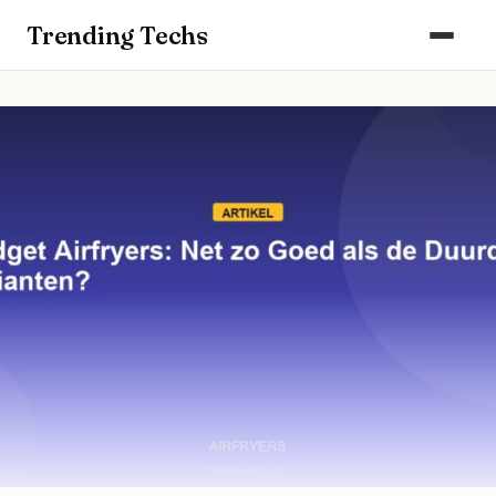
Computers & Gaming
Trending Techs
Smartphones & Wearables
Keuken & Huishouden
Schoonmaak
Smart Home & Beveiliging
Kantoor & Werkplek
Maak kennis met ons team