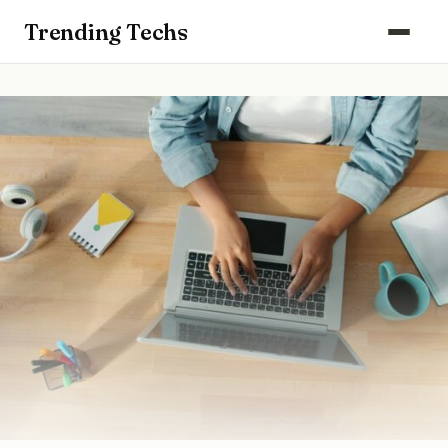
Computers & Gaming
Trending Techs
Smartphones & Wearables
Keuken & Huishouden
Schoonmaak
Smart Home & Beveiliging
Kantoor & Werkplek
Maak kennis met ons team