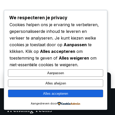
We respecteren je privacy
Cookies helpen ons je ervaring te verbeteren,
gepersonaliseerde inhoud te leveren en
verkeer te analyseren. Je kunt kiezen welke
cookies je toestaat door op
Aanpassen
te
klikken. Klik op
Alles accepteren
om
toestemming te geven of
Alles weigeren
om
niet-essentiële cookies te weigeren.
Aanpassen
We gebruiken cookies voor analyse en om onze
Alles afwijzen
affiliate partners (Bol.com, Amazon) hun verkopen te
laten meten. Lees ons
privacy beleid
.
Alles accepteren
Alleen functioneel
Accepteren
Aangedreven door
Trending Techs