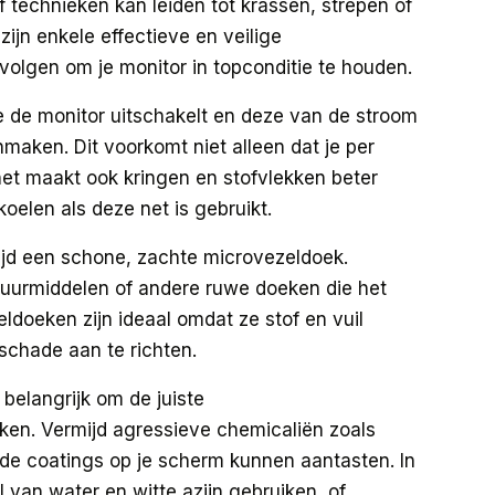
technieken kan leiden tot krassen, strepen of
zijn enkele effectieve en veilige
olgen om je monitor in topconditie te houden.
je de monitor uitschakelt en deze van de stroom
maken. Dit voorkomt niet alleen dat je per
et maakt ook kringen en stofvlekken beter
oelen als deze net is gebruikt.
ltijd een schone, zachte microvezeldoek.
uurmiddelen of andere ruwe doeken die het
doeken zijn ideaal omdat ze stof en vuil
schade aan te richten.
belangrijk om de juiste
en. Vermijd agressieve chemicaliën zoals
de coatings op je scherm kunnen aantasten. In
 van water en witte azijn gebruiken, of