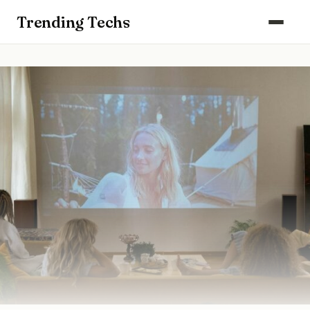
Computers & Gaming
Trending Techs
Smartphones & Wearables
Keuken & Huishouden
Schoonmaak
Smart Home & Beveiliging
Kantoor & Werkplek
Maak kennis met ons team