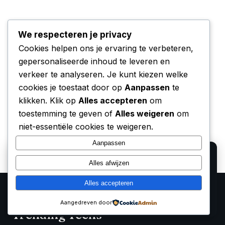
We respecteren je privacy
Cookies helpen ons je ervaring te verbeteren,
gepersonaliseerde inhoud te leveren en
verkeer te analyseren. Je kunt kiezen welke
cookies je toestaat door op
Aanpassen
te
klikken. Klik op
Alles accepteren
om
toestemming te geven of
Alles weigeren
om
niet-essentiële cookies te weigeren.
Aanpassen
We gebruiken cookies voor analyse en om onze
Alles afwijzen
affiliate partners (Bol.com, Amazon) hun verkopen te
laten meten. Lees ons
privacy beleid
.
Alles accepteren
Alleen functioneel
Accepteren
Aangedreven door
Trending Techs