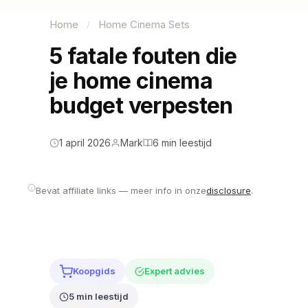
Home
Home Cinema Sets
/
5 fatale fouten die
je home cinema
budget verpesten
1 april 2026
Mark
6 min leestijd
Bevat affiliate links — meer info in onze
disclosure
.
Koopgids
Expert advies
5 min leestijd