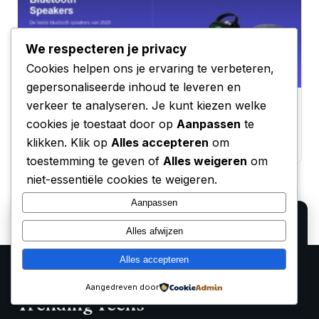
We respecteren je privacy
Cookies helpen ons je ervaring te verbeteren,
gepersonaliseerde inhoud te leveren en
verkeer te analyseren. Je kunt kiezen welke
Beste Bluetooth Speakers van 2026 – Top 5
Getest
cookies je toestaat door op
Aanpassen
te
klikken. Klik op
Alles accepteren
om
6 maart 2026
toestemming te geven of
Alles weigeren
om
niet-essentiële cookies te weigeren.
Aanpassen
We gebruiken cookies voor analyse en om onze
Alles afwijzen
affiliate partners (Bol.com, Amazon) hun verkopen te
laten meten. Lees ons
privacy beleid
.
Alles accepteren
Alleen functioneel
Accepteren
Aangedreven door
Trending Techs