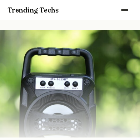
Computers & Gaming
Trending Techs
Smartphones & Wearables
Keuken & Huishouden
Schoonmaak
Smart Home & Beveiliging
Kantoor & Werkplek
Maak kennis met ons team