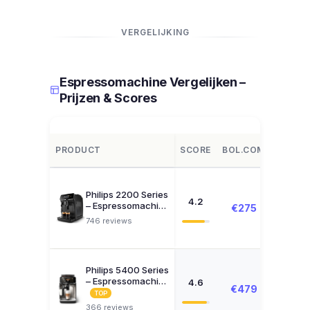
VERGELIJKING
Espressomachine Vergelijken –
Prijzen & Scores
PRODUCT
SCORE
BOL.COM
AMAZ
Philips 2200 Series
4.2
– Espressomachi…
€275
Zoeke
746 reviews
Philips 5400 Series
– Espressomachi…
4.6
€479
Zoeke
TOP
366 reviews