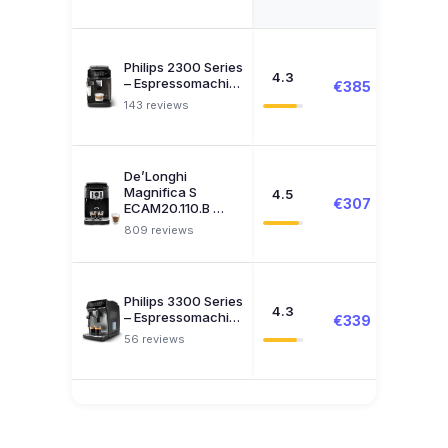
Philips 2300 Series
4.3
– Espressomachi…
€385
Zoeke
143 reviews
De’Longhi
Magnifica S
4.5
€307
€150
ECAM20.110.B …
809 reviews
Philips 3300 Series
4.3
– Espressomachi…
€339
€462
56 reviews