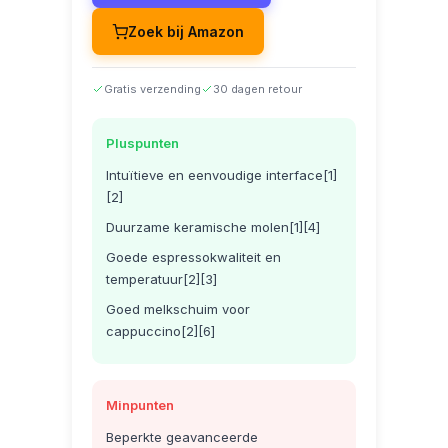
Zoek bij Amazon
Gratis verzending
30 dagen retour
Pluspunten
Intuïtieve en eenvoudige interface[1]
[2]
Duurzame keramische molen[1][4]
Goede espressokwaliteit en
temperatuur[2][3]
Goed melkschuim voor
cappuccino[2][6]
Minpunten
Beperkte geavanceerde