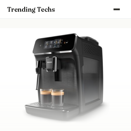
Computers & Gaming
Trending Techs
Smartphones & Wearables
Keuken & Huishouden
Schoonmaak
Smart Home & Beveiliging
Kantoor & Werkplek
Maak kennis met ons team