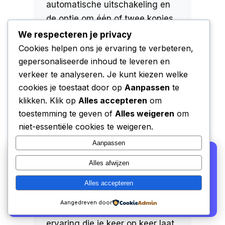
automatische uitschakeling en
de optie om één of twee kopjes
te zetten, maken het gebruik
We respecteren je privacy
nog handiger.
Cookies helpen ons je ervaring te verbeteren,
gepersonaliseerde inhoud te leveren en
Er zijn echter enkele kleine
verkeer te analyseren. Je kunt kiezen welke
minpuntjes. De aan/uit knop
cookies je toestaat door op
Aanpassen
te
reageert niet altijd even snel en
klikken. Klik op
Alles accepteren
om
de indicator voor het
toestemming te geven of
Alles weigeren
om
melkrestenbakje kan soms wat
niet-essentiële cookies te weigeren.
overijverig zijn. Ook kan het een
Aanpassen
zoektocht zijn naar de ideale
We gebruiken cookies voor analyse en om onze
Alles afwijzen
affiliate partners (Bol.com, Amazon) hun verkopen te
koffieboon voor de perfecte
laten meten. Lees ons
privacy beleid
.
smaak. Ondanks deze kleine
Alles accepteren
nadelen biedt de Philips 2300
Alleen functioneel
Accepteren
Aangedreven door
Series een heerlijke koffie-
ervaring die je keer op keer laat