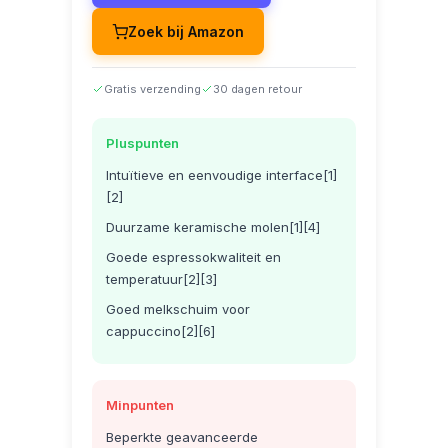
Zoek bij Amazon
Gratis verzending
30 dagen retour
Pluspunten
Intuïtieve en eenvoudige interface[1]
[2]
Duurzame keramische molen[1][4]
Goede espressokwaliteit en
temperatuur[2][3]
Goed melkschuim voor
cappuccino[2][6]
Minpunten
Beperkte geavanceerde