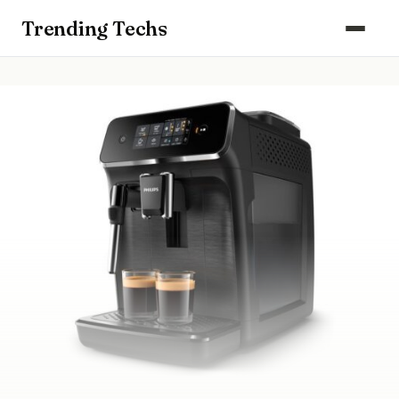
Computers & Gaming
Trending Techs
Smartphones & Wearables
Keuken & Huishouden
Schoonmaak
Smart Home & Beveiliging
Kantoor & Werkplek
Maak kennis met ons team