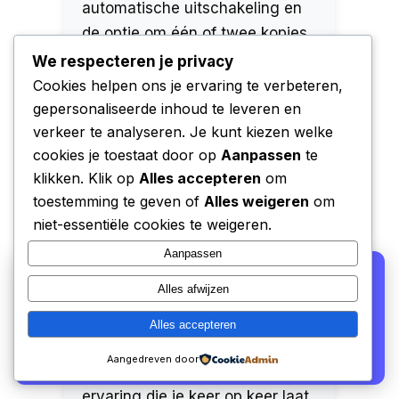
automatische uitschakeling en
de optie om één of twee kopjes
te zetten, maken het gebruik
We respecteren je privacy
nog handiger.
Cookies helpen ons je ervaring te verbeteren,
gepersonaliseerde inhoud te leveren en
Er zijn echter enkele kleine
verkeer te analyseren. Je kunt kiezen welke
minpuntjes. De aan/uit knop
cookies je toestaat door op
Aanpassen
te
reageert niet altijd even snel en
klikken. Klik op
Alles accepteren
om
de indicator voor het
toestemming te geven of
Alles weigeren
om
melkrestenbakje kan soms wat
niet-essentiële cookies te weigeren.
overijverig zijn. Ook kan het een
Aanpassen
zoektocht zijn naar de ideale
We gebruiken cookies voor analyse en om onze
Alles afwijzen
affiliate partners (Bol.com, Amazon) hun verkopen te
koffieboon voor de perfecte
laten meten. Lees ons
privacy beleid
.
smaak. Ondanks deze kleine
Alles accepteren
nadelen biedt de Philips 2300
Alleen functioneel
Accepteren
Aangedreven door
Series een heerlijke koffie-
ervaring die je keer op keer laat