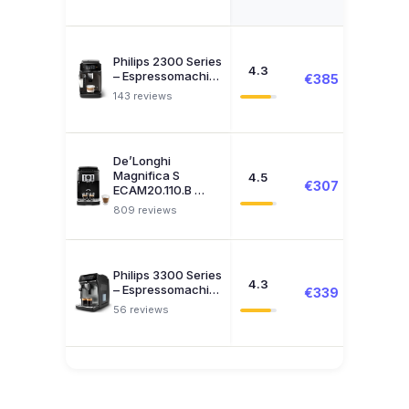
Philips 2300 Series
4.3
– Espressomachi…
€385
Zoeke
143 reviews
De’Longhi
Magnifica S
4.5
€307
€150
ECAM20.110.B …
809 reviews
Philips 3300 Series
4.3
– Espressomachi…
€339
€462
56 reviews