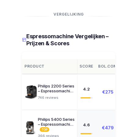
VERGELIJKING
Espressomachine Vergelijken –
Prijzen & Scores
PRODUCT
SCORE
BOL.COM
AMAZ
Philips 2200 Series
4.2
– Espressomachi…
€275
Zoeke
746 reviews
Philips 5400 Series
– Espressomachi…
4.6
€479
Zoeke
TOP
366 reviews