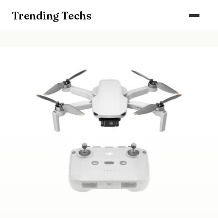
Computers & Gaming
Trending Techs
Smartphones & Wearables
Keuken & Huishouden
Schoonmaak
Smart Home & Beveiliging
Kantoor & Werkplek
Maak kennis met ons team