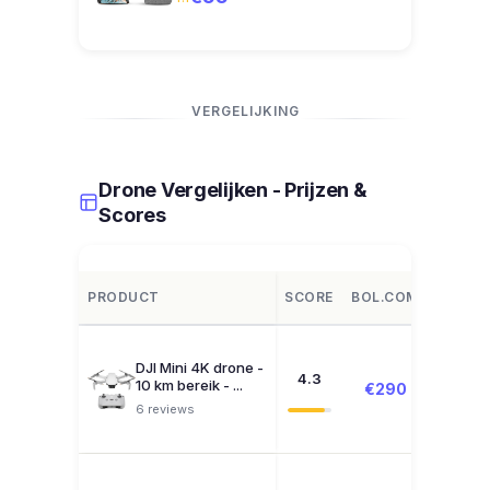
VERGELIJKING
Drone Vergelijken - Prijzen &
Scores
PRODUCT
SCORE
BOL.COM
AMAZ
DJI Mini 4K drone -
4.3
10 km bereik - ...
€290
€299
6 reviews