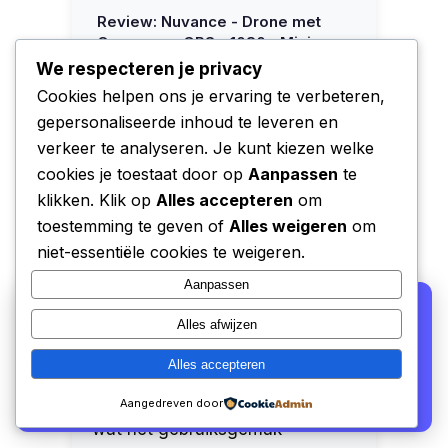
Review: Nuvance - Drone met
Camera en GPS - 1080p Mini
Camera - voor Buiten en Binnen -
We respecteren je privacy
inclusief Opbergtas en 2 Accu's
Cookies helpen ons je ervaring te verbeteren,
De Nuvance drone met camera
gepersonaliseerde inhoud te leveren en
verkeer te analyseren. Je kunt kiezen welke
en GPS biedt een
cookies je toestaat door op
Aanpassen
te
indrukwekkende 1080p
klikken. Klik op
Alles accepteren
om
resolutie, zowel aan de voor- als
toestemming te geven of
Alles weigeren
om
onderzijde, waardoor het een
niet-essentiële cookies te weigeren.
aantrekkelijke optie is voor
Aanpassen
beginners die hun eerste
We gebruiken cookies voor analyse en om onze
stappen in de wereld van drones
Alles afwijzen
affiliate partners (Bol.com, Amazon) hun verkopen te
willen zetten. De drone is
laten meten. Lees ons
privacy beleid
.
Alles accepteren
eenvoudig te bedienen met de
Alleen functioneel
Accepteren
meegeleverde remote controller,
Aangedreven door
wat het gebruiksgemak