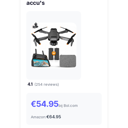
accu's
4.1
(254 reviews)
€54.95
bij Bol.com
€64.95
Amazon: