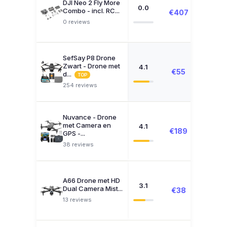
DJI Neo 2 Fly More
0.0
Combo - incl. RC...
€407
Zoeke
0 reviews
SefSay P8 Drone
Zwart - Drone met
4.1
€55
€65
d...
TOP
254 reviews
Nuvance - Drone
met Camera en
4.1
€189
€239
GPS -...
38 reviews
A66 Drone met HD
3.1
Dual Camera Mist...
€38
Zoeke
13 reviews